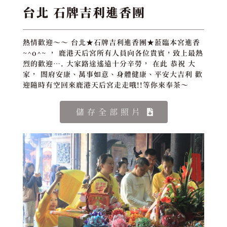
台北 石牌吉利進香團
熱情歡迎～～ 台北★石牌吉利進香團★蒞臨本宮進香
~^o^~ ， 鹿港天后宮所有人員向各位貴賓，致上最熱
烈的歡迎…. 大家路途遙遠十分辛勞， 在此 恭祝 大
家， 閤府安康、萬事如意、身體健康、平安大吉利 歡
迎隨時有空回來鹿港天后宮走走哦!!等你來奉茶～
儲存全部照片