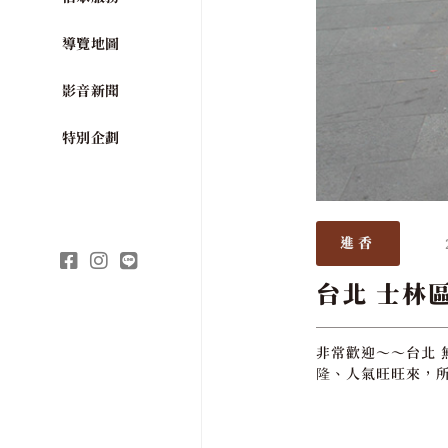
導覽地圖
影音新聞
特別企劃
進香
台北 士林區
非常歡迎～～台北 
隆、人氣旺旺來，所