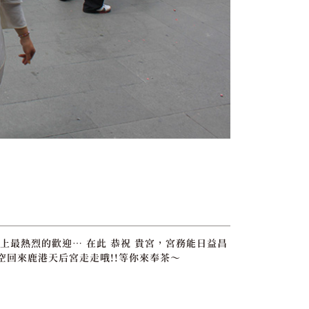
上最熱烈的歡迎… 在此 恭祝 貴宮，宮務能日益昌
空回來鹿港天后宮走走哦!!等你來奉茶～