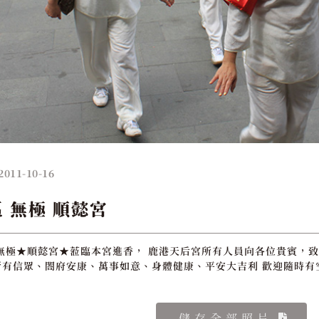
2011-10-16
 無極 順懿宮
無極★順懿宮★蒞臨本宮進香， 鹿港天后宮所有人員向各位貴賓，致
有信眾、閤府安康、萬事如意、身體健康、平安大吉利 歡迎隨時有
儲存全部照片