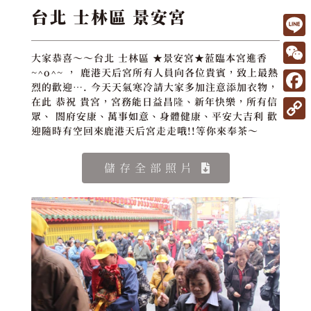
台北 士林區 景安宮
L
大家恭喜～～台北 士林區 ★景安宮★蒞臨本宮進香
i
W
~^o^~ ， 鹿港天后宮所有人員向各位貴賓，致上最熱
烈的歡迎…. 今天天氣寒冷請大家多加注意添加衣物，
n
e
F
在此 恭祝 貴宮，宮務能日益昌隆、新年快樂，所有信
e
C
眾、 閤府安康、萬事如意、身體健康、平安大吉利 歡
a
C
迎隨時有空回來鹿港天后宮走走哦!!等你來奉茶～
h
c
o
a
e
儲存全部照片
p
t
b
y
o
L
o
i
k
n
k