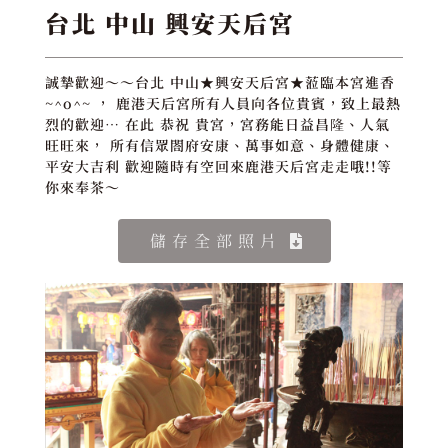
台北 中山 興安天后宮
誠摯歡迎～～台北 中山★興安天后宮★蒞臨本宮進香
~^o^~ ， 鹿港天后宮所有人員向各位貴賓，致上最熱
烈的歡迎… 在此 恭祝 貴宮，宮務能日益昌隆、人氣
旺旺來， 所有信眾閤府安康、萬事如意、身體健康、
平安大吉利 歡迎隨時有空回來鹿港天后宮走走哦!!等
你來奉茶～
儲存全部照片