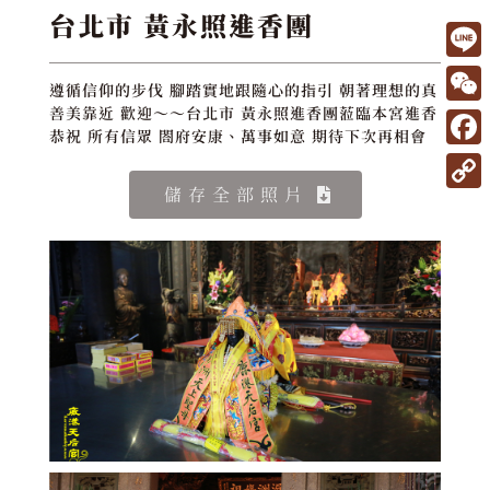
台北市 黃永照進香團
L
遵循信仰的步伐 腳踏實地跟隨心的指引 朝著理想的真
i
W
善美靠近 歡迎～～台北市 黃永照進香團蒞臨本宮進香
恭祝 所有信眾 閤府安康、萬事如意 期待下次再相會
n
e
F
e
C
a
儲存全部照片
C
h
c
o
a
e
p
t
b
y
o
L
o
i
k
n
k