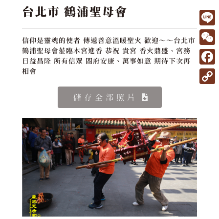
台北市 鶴浦聖母會
L
信仰是靈魂的使者 傳遞善意溫暖聖火 歡迎～～台北市
i
W
鶴浦聖母會蒞臨本宮進香 恭祝 貴宮 香火鼎盛、宮務
日益昌隆 所有信眾 閤府安康、萬事如意 期待下次再
n
e
F
相會
e
C
a
C
儲存全部照片
h
c
o
a
e
p
t
b
y
o
L
o
i
k
n
k