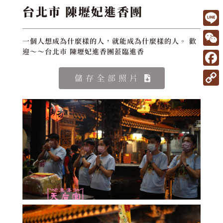
台北市 陳壢妃進香團
L
一個人想成為什麼樣的人，就能成為什麼樣的人。 歡
i
W
迎～～台北市 陳壢妃進香團蒞臨進香
n
e
F
儲存全部照片
e
C
a
C
h
c
o
a
e
p
t
b
y
o
L
o
i
k
n
k