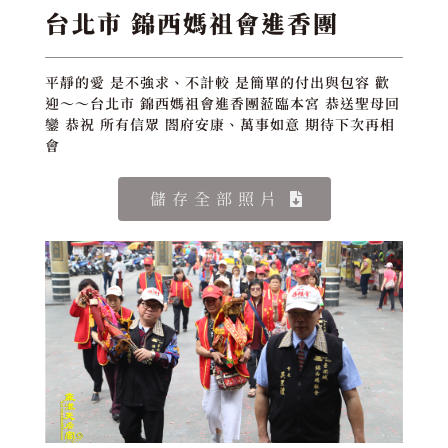
台北市 錦西媽祖會進香團
平靜的愛 是不強求、不計較 是簡單的付出與包容 歡
迎～～台北市 錦西媽祖會進香團蒞臨本宮 恭送聖母回
鑾 恭祝 所有信眾 閤府安康、萬事如意 期待下次再相
會
儲存全部照片