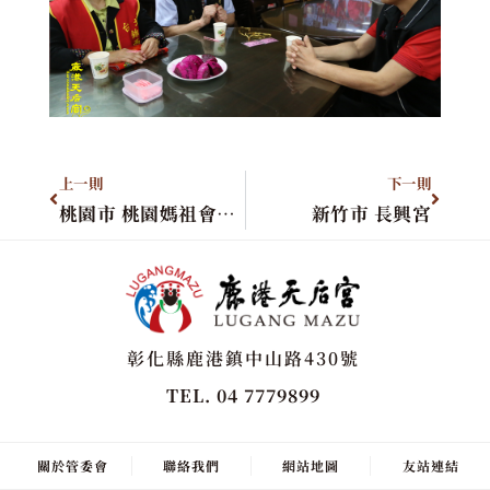
上一則
下一則
桃園市 桃園媽祖會進香團
新竹市 長興宮
彰化縣鹿港鎮中山路430號
TEL. 04 7779899
關於管委會
聯絡我們
網站地圖
友站連結