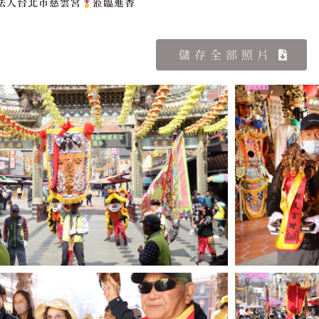
法人台北市慈雲宮
蒞臨進香
儲存全部照片