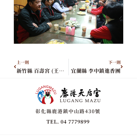
上一則
下一則
新竹縣 百壽宮 (王公廟)
宜蘭縣 李中鎮進香團
彰化縣鹿港鎮中山路430號
TEL. 04 7779899