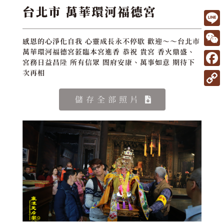
台北市 萬華環河福德宮
L
感恩的心淨化自我 心靈成長永不停歇 歡迎～～台北市
i
W
萬華環河福德宮蒞臨本宮進香 恭祝 貴宮 香火鼎盛、
宮務日益昌隆 所有信眾 閤府安康、萬事如意 期待下
n
e
F
次再相
e
C
a
C
儲存全部照片
h
c
o
a
e
p
t
b
y
o
L
o
i
k
n
k