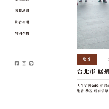
導覽地圖
影音新聞
特別企劃
進香
台北市 艋
人生短暫如瞬 相遇
進香 恭祝 所有信