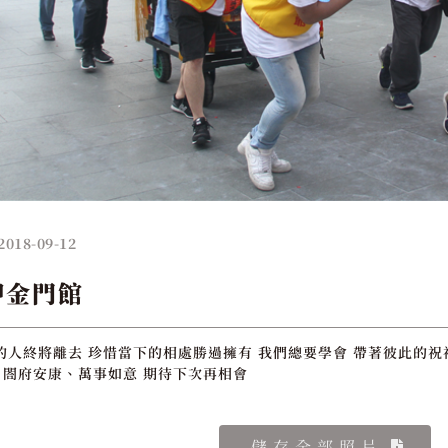
2018-09-12
舺金門館
的人終將離去 珍惜當下的相處勝過擁有 我們總要學會 帶著彼此的祝
眾 閤府安康、萬事如意 期待下次再相會
儲存全部照片