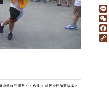
L
i
W
n
e
F
e
C
a
C
h
c
o
a
e
p
t
b
y
o
L
o
i
福繼續前行 歡迎～～台北市 艋舺金門館蒞臨本宮
k
n
k