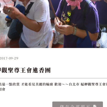
2017-09-29
舺觀聖尊王會進香團
站遠一點欣賞 才能看見美麗的輪廓 歡迎～～台北市 艋舺觀聖尊王會
相會
儲存全部照片