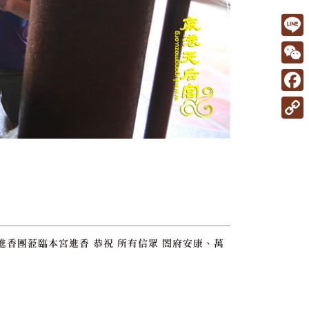
L
i
W
n
e
F
e
C
a
C
h
c
o
a
e
p
t
b
y
o
L
o
i
進香團蒞臨本宮進香 恭祝 所有信眾 閤府安康、萬
k
n
k