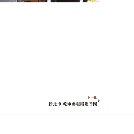
下一則
新北市 乾坤參龍殿進香團