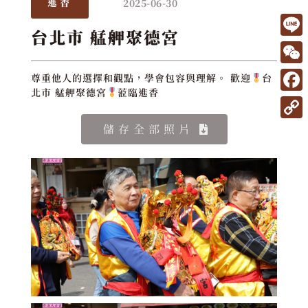
2025-06-30
進香
台北市 艋舺聚德宮
L
i
W
尊重他人的選擇和觀點，學會包容與理解。 歡迎
台
n
北市 艋舺聚德宮
蒞臨進香
e
F
e
C
a
C
儲存全部照片
h
c
o
a
e
p
t
b
y
o
L
o
i
k
n
k