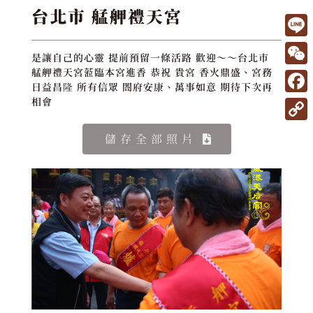
台北市 艋舺禮天宮
L
是讓自己的心靈 提前預留一條活路 歡迎～～台北市
i
W
艋舺禮天宮蒞臨本宮進香 恭祝 貴宮 香火鼎盛、宮務
日益昌隆 所有信眾 閤府安康、萬事如意 期待下次再
n
e
F
相會
e
C
a
C
儲存全部照片
h
c
o
a
e
p
t
b
y
o
L
o
i
k
n
k