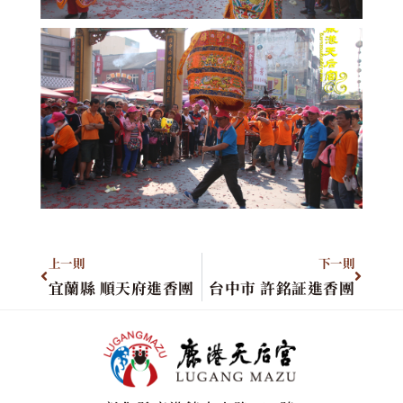
上一則
下一則
宜蘭縣 順天府進香團
台中市 許銘証進香團