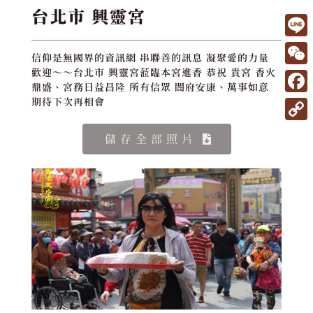
台北市 興靈宮
L
信仰是無國界的資訊網 串聯善的訊息 凝聚愛的力量
i
W
歡迎～～台北市 興靈宮蒞臨本宮進香 恭祝 貴宮 香火
鼎盛、宮務日益昌隆 所有信眾 閤府安康、萬事如意
n
e
F
期待下次再相會
e
C
a
C
儲存全部照片
h
c
o
a
e
p
t
b
y
o
L
o
i
k
n
k