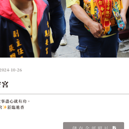
2024-10-26
安宮
做事盡心就有功。
宮
蒞臨進香
儲存全部照片