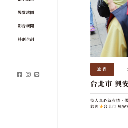
導覽地圖
影音新聞
特別企劃
進香
台北市 興
待人真心就有情，
歡迎
台北市 興安