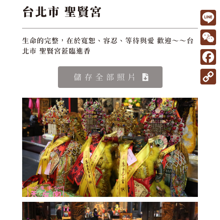
台北市 聖賢宮
L
生命的完整，在於寬恕、容忍、等待與愛 歡迎～～台
i
W
北市 聖賢宮蒞臨進香
n
e
F
儲存全部照片
e
C
a
C
h
c
o
a
e
p
t
b
y
o
L
o
i
k
n
k