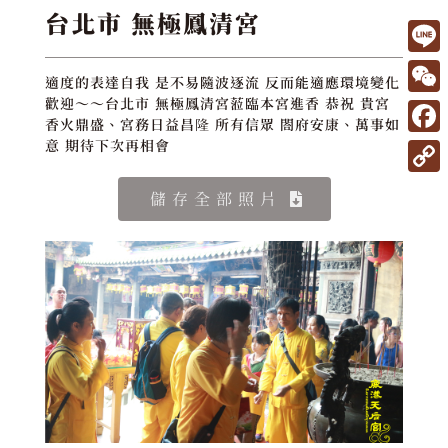
台北市 無極鳳清宮
L
適度的表達自我 是不易隨波逐流 反而能適應環境變化
i
W
歡迎～～台北市 無極鳳清宮蒞臨本宮進香 恭祝 貴宮
香火鼎盛、宮務日益昌隆 所有信眾 閤府安康、萬事如
n
e
F
意 期待下次再相會
e
C
a
C
儲存全部照片
h
c
o
a
e
p
t
b
y
o
L
o
i
k
n
k