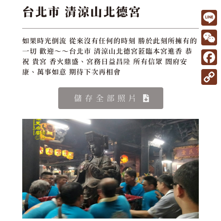
台北市 清涼山北德宮
L
如果時光倒流 從來沒有任何的時刻 勝於此刻所擁有的
i
W
一切 歡迎～～台北市 清涼山北德宮蒞臨本宮進香 恭
祝 貴宮 香火鼎盛、宮務日益昌隆 所有信眾 閤府安
n
e
F
康、萬事如意 期待下次再相會
e
C
a
C
儲存全部照片
h
c
o
a
e
p
t
b
y
o
L
o
i
k
n
k