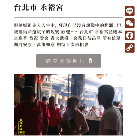
台北市 永裕宮
L
跟隨媽祖走入人生中, 發現自己沒有想像中的脆弱, 坦
i
W
誠接納命運賦予的蛻變 歡迎～～台北市 永裕宮蒞臨本
宮進香 恭祝 貴宮 香火鼎盛、宮務日益昌隆 所有信眾
n
e
F
閤府安康、萬事如意 期待下次再相會
e
C
a
C
儲存全部照片
h
c
o
a
e
p
t
b
y
o
L
o
i
k
n
k