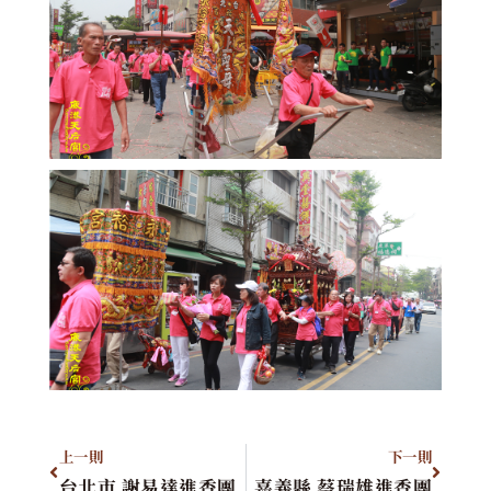
上一則
下一則
台北市 謝易達進香團
嘉義縣 蔡瑞雄進香團