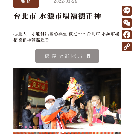
2022-03-26
進香
台北市 水源市場福德正神
L
i
W
心量大，才能付出關心與愛 歡迎～～台北市 水源市場
n
福德正神蒞臨進香
e
F
e
C
a
C
儲存全部照片
h
c
o
a
e
p
t
b
y
o
L
o
i
k
n
k