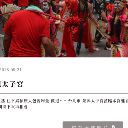
2018-08-21
興太子宮
基 往下累積廣大包容雅量 歡迎～～台北市 景興太子宮蒞臨本宮進香 
期待下次再相會
儲存全部照片