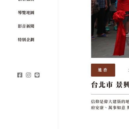
導覽地圖
影音新聞
特別企劃
進香
台北市 景
信仰是偉大建築的地
府安康、萬事如意 