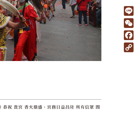
L
i
W
n
e
F
e
C
a
C
h
c
o
a
e
p
t
b
y
o
L
o
i
恭祝 貴宮 香火鼎盛、宮務日益昌隆 所有信眾 閤
k
n
k