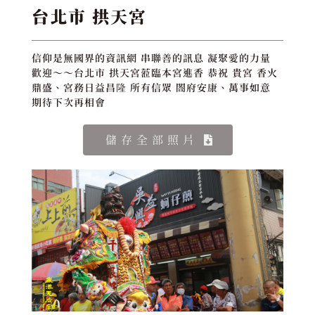
台北市 拱天宮
信仰是無國界的資訊網 串聯善的訊息 凝聚愛的力量
歡迎～～台北市 拱天宮蒞臨本宮進香 恭祝 貴宮 香火
鼎盛、宮務日益昌隆 所有信眾 閤府安康、萬事如意
期待下次再相會
儲存全部照片