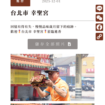
2025-12-01
進香
台北市 幸聖宮
L
i
W
回憶有得有失，慢慢品味歲月留下的痕跡。
n
歡迎
台北市 幸聖宮
蒞臨進香
e
F
e
C
a
C
儲存全部照片
h
c
o
a
e
p
t
b
y
o
L
o
i
k
n
k