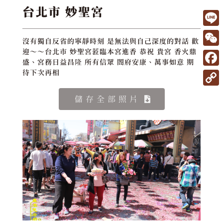
台北市 妙聖宮
L
沒有獨自反省的寧靜時刻 是無法與自己深度的對話 歡
i
W
迎～～台北市 妙聖宮蒞臨本宮進香 恭祝 貴宮 香火鼎
盛、宮務日益昌隆 所有信眾 閤府安康、萬事如意 期
n
e
F
待下次再相
e
C
a
C
儲存全部照片
h
c
o
a
e
p
t
b
y
o
L
o
i
k
n
k