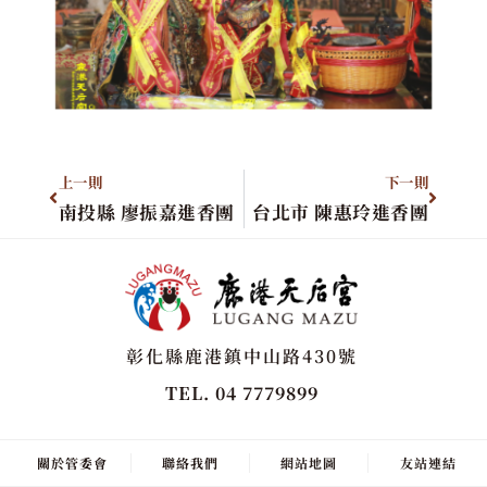
上一則
下一則
南投縣 廖振嘉進香團
台北市 陳惠玲進香團
彰化縣鹿港鎮中山路430號
TEL. 04 7779899
關於管委會
聯絡我們
網站地圖
友站連結