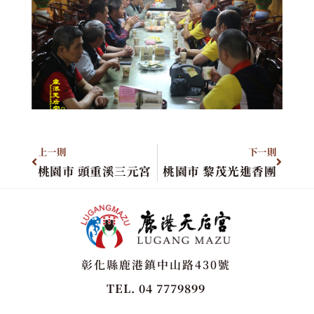
上一則
下一則
桃園市 頭重溪三元宮
桃園市 黎茂光進香團
彰化縣鹿港鎮中山路430號
TEL. 04 7779899