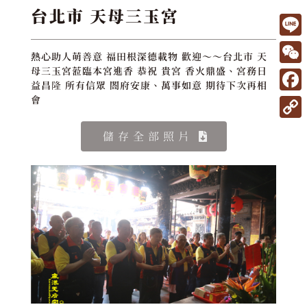
台北市 天母三玉宮
L
熱心助人萌善意 福田根深德載物 歡迎～～台北市 天
i
W
母三玉宮蒞臨本宮進香 恭祝 貴宮 香火鼎盛、宮務日
益昌隆 所有信眾 閤府安康、萬事如意 期待下次再相
n
e
F
會
e
C
a
C
儲存全部照片
h
c
o
a
e
p
t
b
y
o
L
o
i
k
n
k