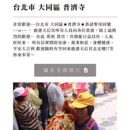
台北市 大同區 普濟寺
非常歡迎~~台北市 大同區★普濟寺★恭請聖母回鑾
~^o^~ ， 鹿港天后宮所有人員向各位貴賓，致上最熱
烈的歡迎… 在此 恭祝 貴宮，宮務能日益昌隆、人氣
旺旺來， 所有信眾閤府安康、萬事如意、身體健康、
平安大吉利 歡迎隨時有空回來鹿港天后宮走走哦!!等
你來奉茶～
儲存全部照片