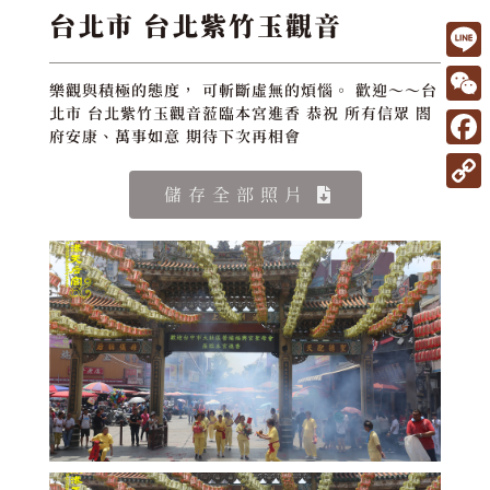
台北市 台北紫竹玉觀音
L
樂觀與積極的態度， 可斬斷虛無的煩惱。 歡迎～～台
i
W
北市 台北紫竹玉觀音蒞臨本宮進香 恭祝 所有信眾 閤
府安康、萬事如意 期待下次再相會
n
e
F
e
C
a
儲存全部照片
C
h
c
o
a
e
p
t
b
y
o
L
o
i
k
n
k