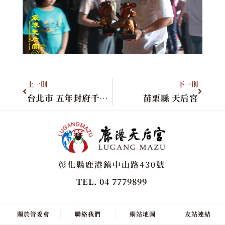
上一則
下一則
台北市 五年封府千歲進香團
苗栗縣 天后宮
彰化縣鹿港鎮中山路430號
TEL. 04 7779899
關於管委會
聯絡我們
網站地圖
友站連結