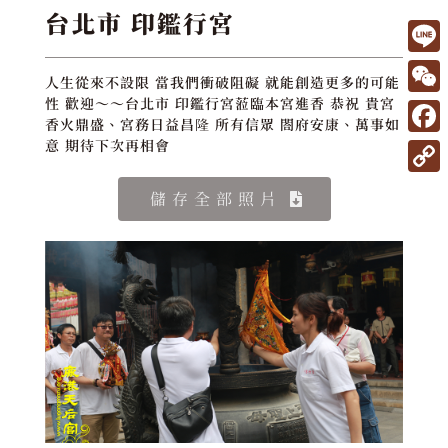
台北市 印鑑行宮
L
人生從來不設限 當我們衝破阻礙 就能創造更多的可能
i
W
性 歡迎～～台北市 印鑑行宮蒞臨本宮進香 恭祝 貴宮
香火鼎盛、宮務日益昌隆 所有信眾 閤府安康、萬事如
n
e
F
意 期待下次再相會
e
C
a
C
儲存全部照片
h
c
o
a
e
p
t
b
y
o
L
o
i
k
n
k