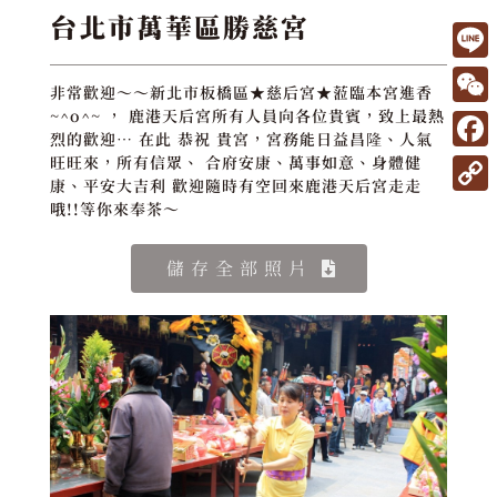
台北市萬華區勝慈宮
L
非常歡迎～～新北市板橋區★慈后宮★蒞臨本宮進香
i
W
~^o^~ ， 鹿港天后宮所有人員向各位貴賓，致上最熱
烈的歡迎… 在此 恭祝 貴宮，宮務能日益昌隆、人氣
n
e
F
旺旺來，所有信眾、 合府安康、萬事如意、身體健
e
C
康、平安大吉利 歡迎隨時有空回來鹿港天后宮走走
a
C
哦!!等你來奉茶～
h
c
o
a
e
儲存全部照片
p
t
b
y
o
L
o
i
k
n
k