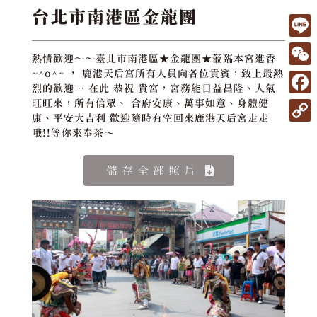
台北市南港區金龍團
L
熱情歡迎～～臺北市南港區★金龍團★蒞臨本宮進香
i
W
~^o^~ ， 鹿港天后宮所有人員向各位貴賓，致上最熱
烈的歡迎… 在此 恭祝 貴宮，宮務能日益昌隆、人氣
n
e
F
旺旺來，所有信眾、 合府安康、萬事如意、身體健
e
康、平安大吉利 歡迎隨時有空回來鹿港天后宮走走
C
a
C
哦!!等你來奉茶～
h
c
o
a
e
儲存全部照片
p
t
b
y
o
L
o
i
k
n
k