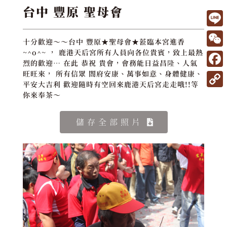
台中 豐原 聖母會
L
十分歡迎～～台中 豐原★聖母會★蒞臨本宮進香
i
W
~^o^~ ， 鹿港天后宮所有人員向各位貴賓，致上最熱
烈的歡迎… 在此 恭祝 貴會，會務能日益昌隆、人氣
n
e
F
旺旺來， 所有信眾 閤府安康、萬事如意、身體健康、
e
平安大吉利 歡迎隨時有空回來鹿港天后宮走走哦!!等
C
a
C
你來奉茶～
h
c
o
a
e
儲存全部照片
p
t
b
y
o
L
o
i
k
n
k