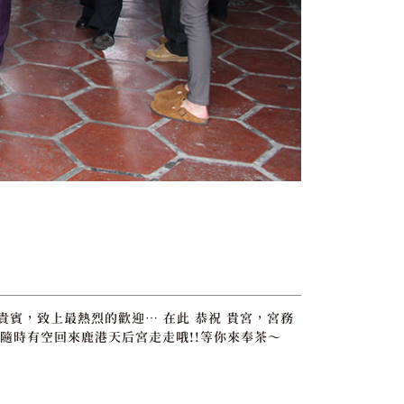
位貴賓，致上最熱烈的歡迎… 在此 恭祝 貴宮，宮務
隨時有空回來鹿港天后宮走走哦!!等你來奉茶～