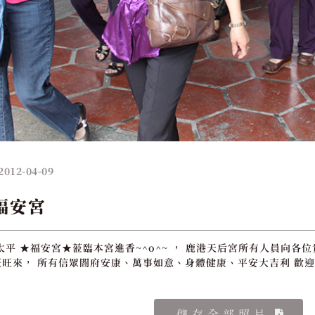
2012-04-09
福安宮
太平 ★福安宮★蒞臨本宮進香~^o^~ ， 鹿港天后宮所有人員向各
旺來， 所有信眾閤府安康、萬事如意、身體健康、平安大吉利 歡迎
儲存全部照片