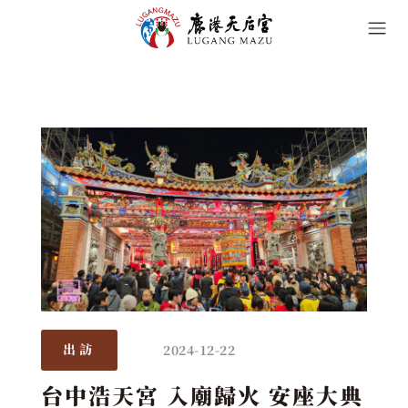
2024-12-22
出訪
台中浩天宮 入廟歸火 安座大典