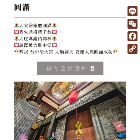
圓滿
L
入火安座慶圓滿
i
香火鼎盛耀千秋
W
大庄媽護佑鄉梓
n
e
F
慈澤被大肚中堡
e
恭祝 台中浩天宮 入廟歸火 安座大典圓滿成功
C
a
C
h
c
o
儲存全部照片
a
e
p
t
b
y
o
L
o
i
k
n
k