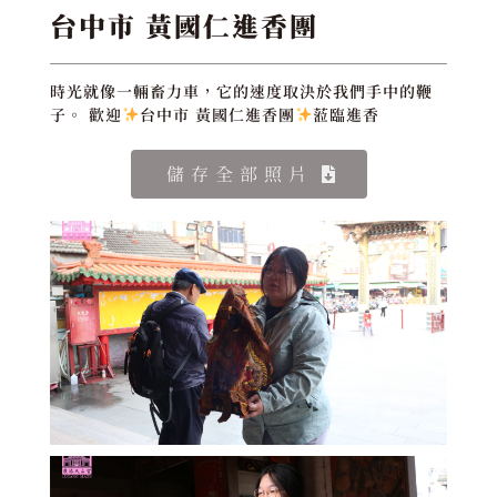
台中市 黃國仁進香團
時光就像一輛畜力車，它的速度取決於我們手中的鞭
子。 歡迎
台中市 黃國仁進香團
蒞臨進香
儲存全部照片