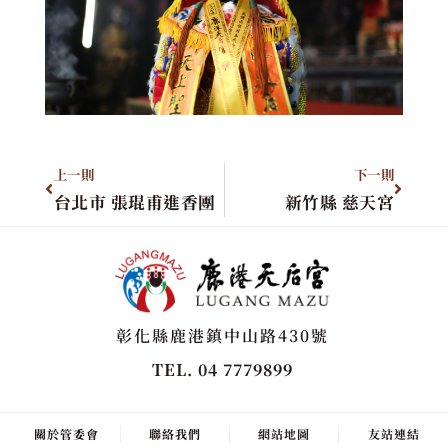
上一則
下一則
台北市 張琨甫進香團
新竹縣 慈天宮
彰化縣鹿港鎮中山路430號
TEL. 04 7779899
關於管委會
聯絡我們
網站地圖
友站連結