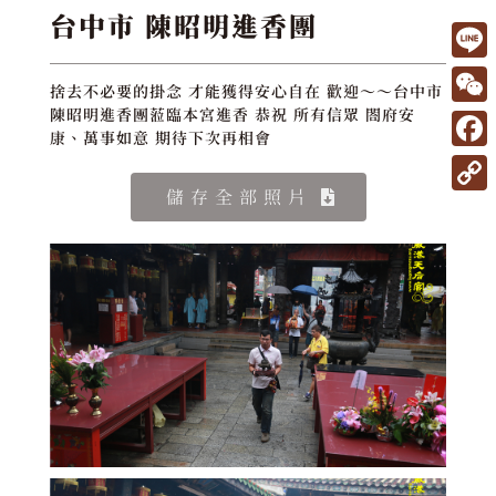
台中市 陳昭明進香團
L
捨去不必要的掛念 才能獲得安心自在 歡迎～～台中市
i
W
陳昭明進香團蒞臨本宮進香 恭祝 所有信眾 閤府安
康、萬事如意 期待下次再相會
n
e
F
e
C
a
儲存全部照片
C
h
c
o
a
e
p
t
b
y
o
L
o
i
k
n
k