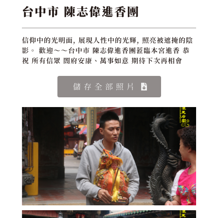
台中市 陳志偉進香團
信仰中的光明面, 展現人性中的光輝, 照亮被遮掩的陰
影。 歡迎～～台中市 陳志偉進香團蒞臨本宮進香 恭
祝 所有信眾 閤府安康、萬事如意 期待下次再相會
儲存全部照片