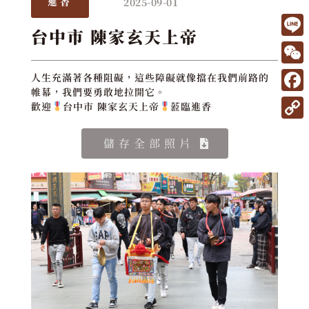
2025-09-01
進香
台中市 陳家玄天上帝
L
i
W
人生充滿著各種阻礙，這些障礙就像擋在我們前路的
n
帷幕，我們要勇敢地拉開它。
e
F
歡迎
台中市 陳家玄天上帝
蒞臨進香
e
C
a
C
h
儲存全部照片
c
o
a
e
p
t
b
y
o
L
o
i
k
n
k