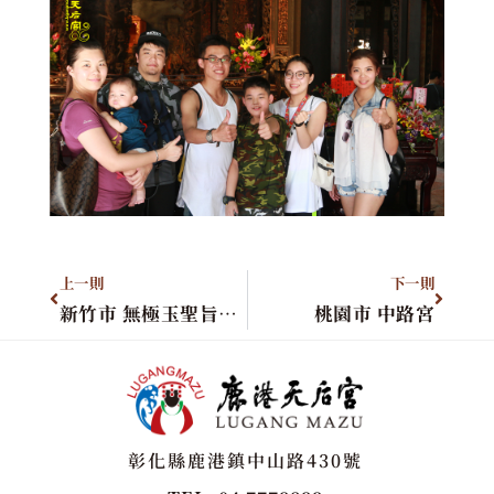
上一則
下一則
新竹市 無極玉聖旨玄宮
桃園市 中路宮
彰化縣鹿港鎮中山路430號