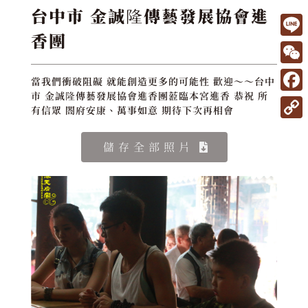
台中市 金誠隆傳藝發展協會進
香團
L
i
W
當我們衝破阻礙 就能創造更多的可能性 歡迎～～台中
n
e
市 金誠隆傳藝發展協會進香團蒞臨本宮進香 恭祝 所
F
e
有信眾 閤府安康、萬事如意 期待下次再相會
C
a
C
h
c
儲存全部照片
o
a
e
p
t
b
y
o
L
o
i
k
n
k