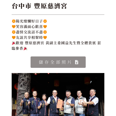
台中市 豐原慈濟宮
陽光燦爛好日子
笑容滿面心歡喜
盡情交流話不盡
友誼共享相聚時
歡迎 豐原慈濟宮 黃副主委國益先生暨全體貴賓 蒞
臨參香
儲存全部照片