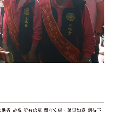
進香 恭祝 所有信眾 閤府安康、萬事如意 期待下