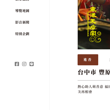
導覽地圖
影音新聞
特別企劃
進香
台中市 豐
熱心助人萌善意 福
次再相會