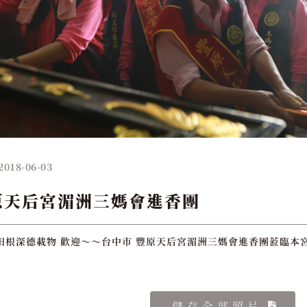
2018-06-03
原天后宮湄洲三媽會進香團
田根深德載物 歡迎～～台中市 豐原天后宮湄洲三媽會進香團蒞臨本宮
儲存全部照片