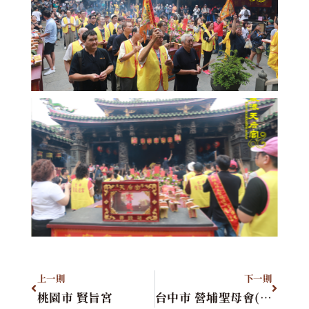
上一則
下一則
桃園市 賢旨宮
台中市 營埔聖母會(福興宮)