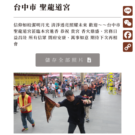
台中市 聖龍道宮
L
信仰如皎潔明月光 清淨透亮照耀未來 歡迎～～台中市
i
W
聖龍道宮蒞臨本宮進香 恭祝 貴宮 香火鼎盛、宮務日
益昌隆 所有信眾 閤府安康、萬事如意 期待下次再相
n
e
F
會
e
C
a
C
儲存全部照片
h
c
o
a
e
p
t
b
y
o
L
o
i
k
n
k