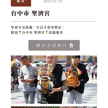
2025-07-23
進香
台中市 聖濟宮
學會享受孤獨，生活才會更豐富。
歡迎
台中市 聖濟宮
蒞臨進香
儲存全部照片