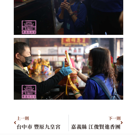
上一則
下一則
台中市 豐原九皇宮
嘉義縣 江俊賢進香團