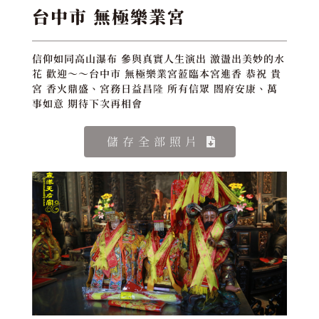
台中市 無極樂業宮
信仰如同高山瀑布 參與真實人生演出 激盪出美妙的水
花 歡迎～～台中市 無極樂業宮蒞臨本宮進香 恭祝 貴
宮 香火鼎盛、宮務日益昌隆 所有信眾 閤府安康、萬
事如意 期待下次再相會
儲存全部照片