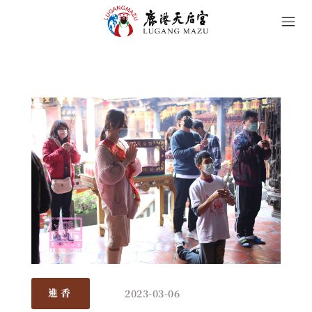
2023-03-06
進香