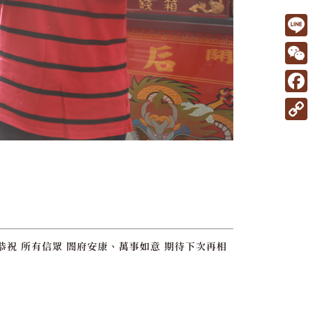
L
i
W
n
e
F
e
C
a
C
h
c
o
a
e
p
t
b
y
o
L
o
i
恭祝 所有信眾 閤府安康、萬事如意 期待下次再相
k
n
k