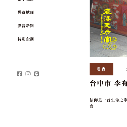
導覽地圖
影音新聞
特別企劃
進香
台中市 李
信仰是一首生命之歌
會