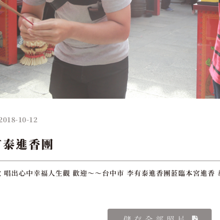
2018-10-12
有泰進香團
 唱出心中幸福人生觀 歡迎～～台中市 李有泰進香團蒞臨本宮進香 
儲存全部照片