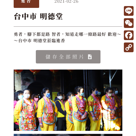
2021-02-26
進香
台中市 明德堂
L
i
W
勇者，腳下都是路 智者，知道走哪一條路最好 歡迎～
n
～台中市 明德堂蒞臨進香
e
F
e
C
a
C
儲存全部照片
h
c
o
a
e
p
t
b
y
o
L
o
i
k
n
k