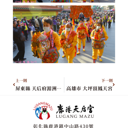
上一則
下一則
屏東縣 天后府湄洲媽祖廳
高雄市 大坪頂鳳天宮
彰化縣鹿港鎮中山路430號