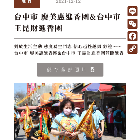
2021-12-12
進香
台中市 廖美惠進香團&台中市
L
王昆財進香團
i
W
n
e
F
對於生活主動 態度易生鬥志 信心越挫越勇 歡迎～～
e
C
台中市 廖美惠進香團&台中市 王昆財進香團蒞臨進香
a
C
h
c
o
儲存全部照片
a
e
p
t
b
y
o
L
o
i
k
n
k