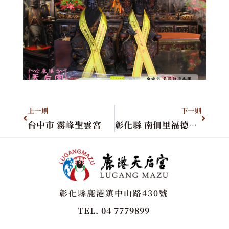
上一則
下一則
台中市 霧峰聖雲宮
彰化縣 南佃里福德正神
彰化縣鹿港鎮中山路430號
TEL. 04 7779899